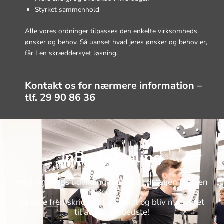
Styrket sammenhold
Alle vores ordninger tilpasses den enkelte virksomheds
ønsker og behov. Så uanset hvad jeres ønsker og behov er,
får I en skræddersyet løsning.
Kontakt os for nærmere information –
tlf. 29 90 86 36
InBody måling
Følg din krops udvikling helt ned i detaljen med en
InBody-test.
Se dine fremskridt sort på hvidt og bliv motiveret
til at yde dit bedste!