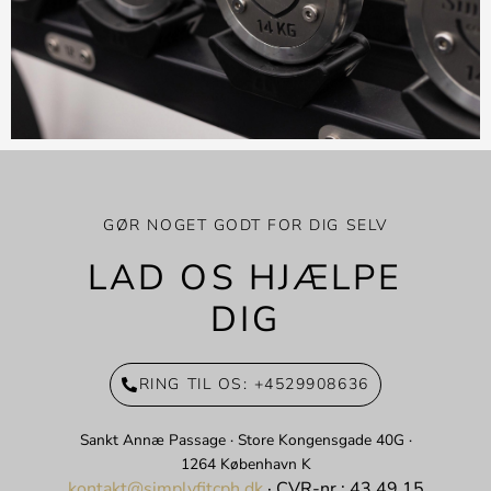
GØR NOGET GODT FOR DIG SELV
LAD OS HJÆLPE
DIG
RING TIL OS: +4529908636
Sankt Annæ Passage · Store Kongensgade 40G ·
1264 København K
kontakt@simplyfitcph.dk
·
CVR-nr.: 43 49 15